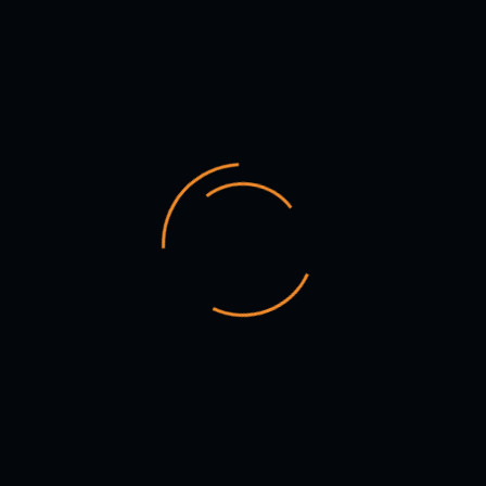
OUR LATEST BLOG
ARTE
ESCENA
RESISTEN
Creemos en el poder del teatro para sanar, resistir y
construir país.
Accesos rapidos
Inicio
Nosotros
Prensa