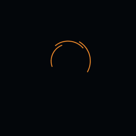
Hora: 3:00 pm
Duración: 50 minutos
Público: joven y adulto
*Entrada libre hasta completar aforo
TEATRO
Entrada libre
FECHA
May 17 2026
Finalizdo!
HORA