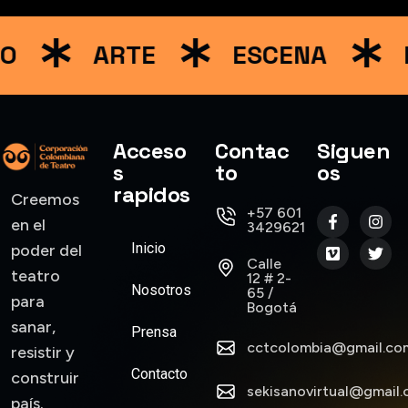
RO
ARTE
ESCENA
Acceso
Contac
Siguen
s
to
os
rapidos
Creemos
+57 601
en el
3429621
Inicio
poder del
Calle
teatro
12 # 2-
Nosotros
65 /
para
Bogotá
sanar,
Prensa
cctcolombia@gmail.co
resistir y
Contacto
construir
sekisanovirtual@gmail
país.