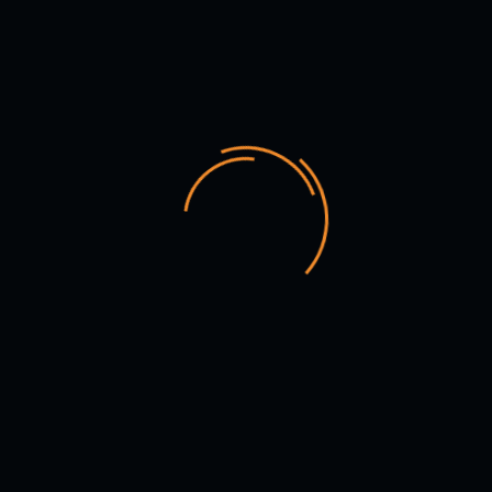
Actores de Dinamarca, Brasil, Colombia, México, Venezuela, han
recibido formación y realizado intercambio en el colectivo.
Andante forma parte de la UNIMA, ASSITEJ, La Red
Latinoamericana de Teatro en Comunidad. Pertenecen al claustro
de profesores de la Academia de teatro de la provincia. Múltiples
premios y reconocimientos avalan el trabajo artístico
desarrollado por el grupo durante los últimos 29 años.
ENTRADA CON APORTE
VOLUNTARIO
FECHA
Sep 27 2025
Finalizdo!