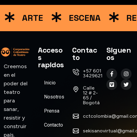
ARTE
ESCENA
RE
Acceso
Contac
Siguen
s
to
os
rapidos
Creemos
+57 601
en el
3429621
Inicio
poder del
Calle
teatro
12 # 2-
Nosotros
65 /
para
Bogotá
sanar,
Prensa
cctcolombia@gmail.co
resistir y
Contacto
construir
sekisanovirtual@gmail
país.