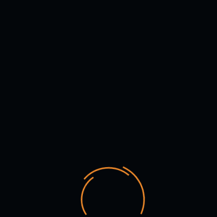
los lobos, de Clarice Pinkola Estés, sobre arquetipos y estrategias
de la psique femenina.
**COSTOS: Estudiantes, jóvenes menores de 28 años, personas
mayores y artistas participantes en el FESTA: $45.000. Público
general: $60.000.
TALLER: MUJERES QUE CORREN CON LOS LOBOS.
Maestra: LUCIANA MARTUCHELLI. Brasil, Brasilia.
Fecha: Domingo 17 de mayo
Comprar entrada