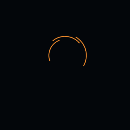
CAMILO CASADIEGO (ACTOR)
ANDRES OCAMPO (ACTOR)
DORIAN LADINO (ACTOR)
ASISTENCIA TÉCNICA: LIZ GARZÓN / ZIMONS DOMINGUEZ /
Creación Colectiva Teatro Estudio Alcaraván. Dirección y
Dramaturgia: Paola Guarnizo. Escenografía y Arte: Harry Guarnizo
– Karla Magreth y Hernando Carrizosa – Composición Musical:
Juan M. Giraldo
7:30 p. m. –
Sala Seki Sano | Calle 12 N° 2 – 65
ENTRADA CON APORTE VOLUNTARIO