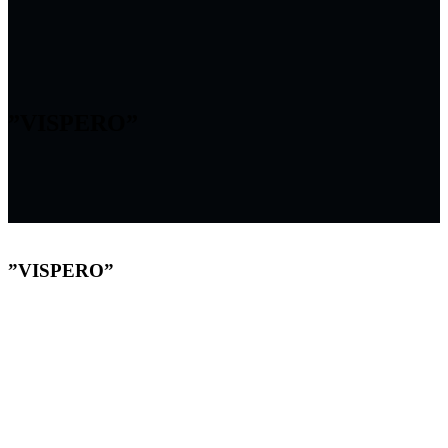
”VISPERO”
”VISPERO”
Colombia, Bogotá
TEMPORADA – TRES MONÓLOGOS A PURO CUERPO
OBRA:” VISPERO”
Dirección e interpretación: Yovanny Martínez Riaño
Hora: 8:00 pm
Duración: 45 minutos
Público: Desde los 9 años