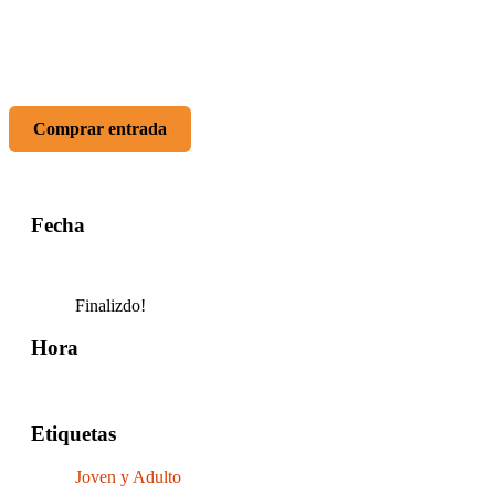
* Boletería: www.lamalditavanidadteatro.com
DANZA
(PULEP CXM557)
Comprar entrada
Fecha
May 17 2026
Finalizdo!
Hora
8:00 pm - 8:45 pm
Etiquetas
Joven y Adulto