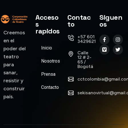
Acceso
Contac
Siguen
s
to
os
rapidos
Creemos
+57 601
en el
3429621
Inicio
poder del
Calle
teatro
12 # 2-
Nosotros
65 /
para
Bogotá
sanar,
Prensa
cctcolombia@gmail.co
resistir y
Contacto
construir
sekisanovirtual@gmail
país.